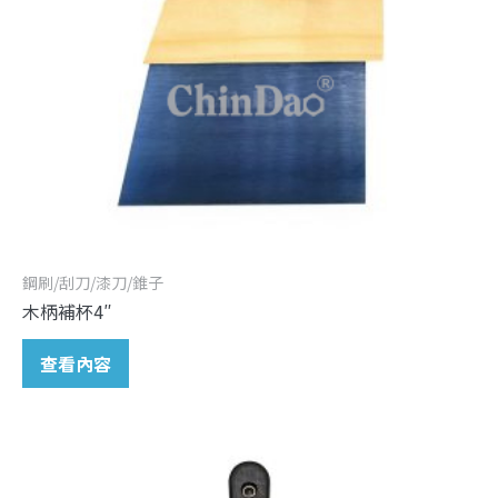
鋼刷/刮刀/漆刀/錐子
木柄補杯4″
查看內容