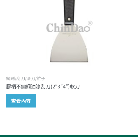
鋼刷/刮刀/漆刀/錐子
膠柄不鏽鋼油漆刮刀(2″3″4″)軟刀
查看內容