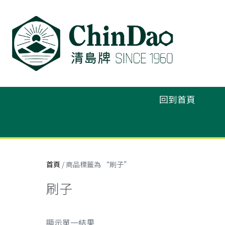
回到首頁
首頁
/ 商品標籤為 “刷子”
刷子
顯示單一結果