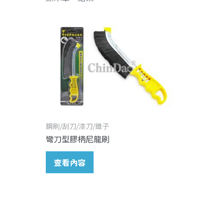
鋼刷/刮刀/漆刀/錐子
彎刀型膠柄尼龍刷
查看內容