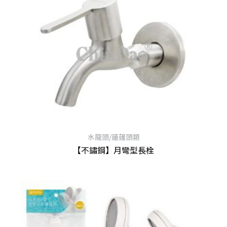
水龍頭/蓮蓬頭類
【不鏽鋼】月彎型長栓
查看內容