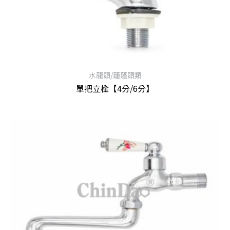
水龍頭/蓮蓬頭類
單把立栓【4分/6分】
查看內容