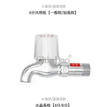
水龍頭/蓮蓬頭類
4分共用栓【一般款/加長款】
查看內容
水龍頭/蓮蓬頭類
水晶長栓【4分/6分】