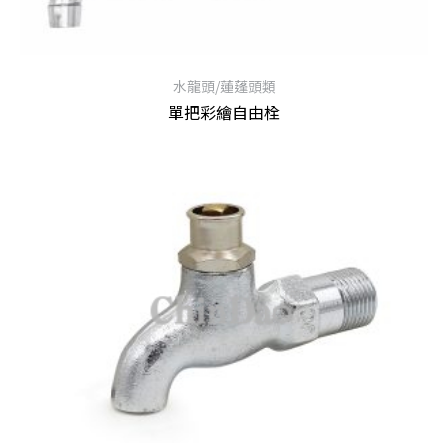
水龍頭/蓮蓬頭類
單把彩繪自由栓
查看內容