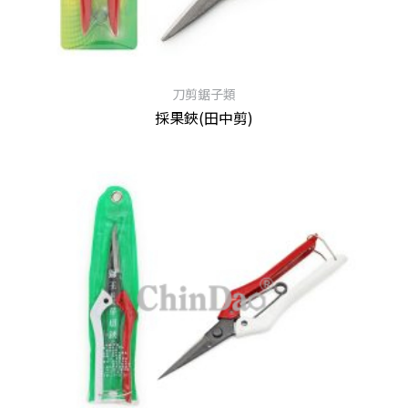
刀剪鋸子類
採果鋏(田中剪)
查看內容