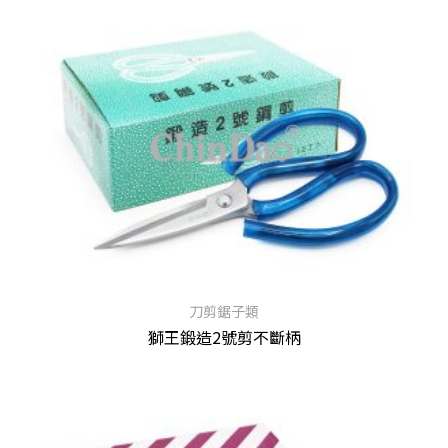
刀剪鋸子類
獅王鍛造2號剪不斷柄
查看內容