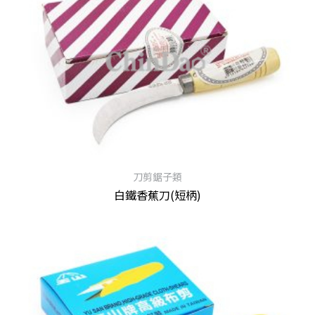
刀剪鋸子類
白鐵香蕉刀(短柄)
查看內容