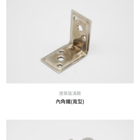
建築裝潢類
內角鐵(寬型)
查看內容