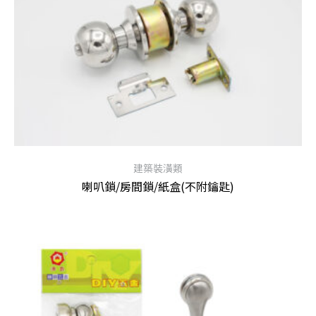
建築裝潢類
喇叭鎖/房間鎖/紙盒(不附鑰匙)
查看內容