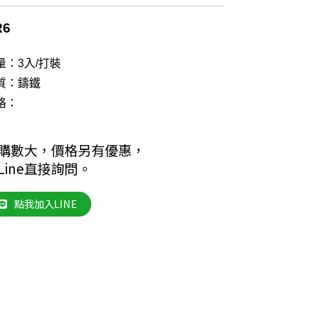
R6
量：3入/打裝
質：鑄鐵
格：
購數大，價格另有優惠，
Line直接詢問。
點我加入LINE