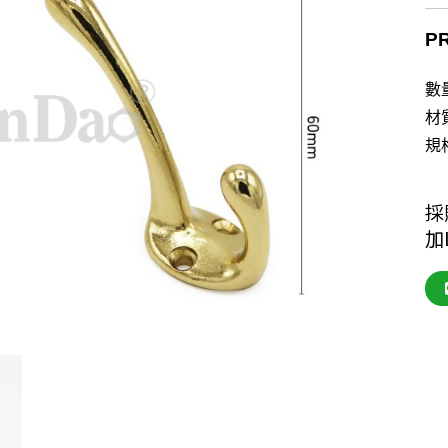
P
數
材
規
採
加