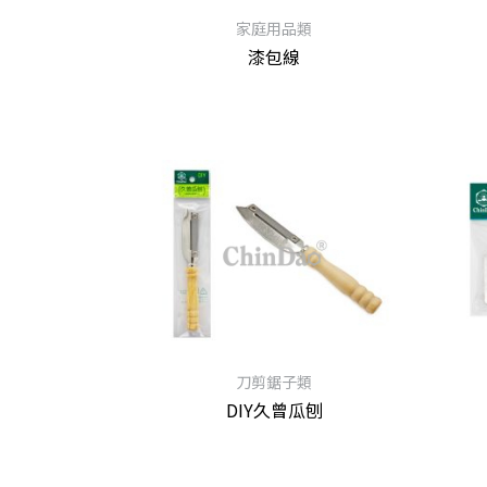
家庭用品類
漆包線
刀剪鋸子類
DIY久曾瓜刨