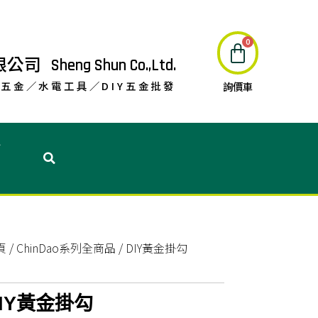
限公司
Sheng Shun Co.,Ltd.
五金／水電工具／DIY五金批發
詢價車
息
頁
/
ChinDao系列全商品
/ DIY黃金掛勾
IY黃金掛勾