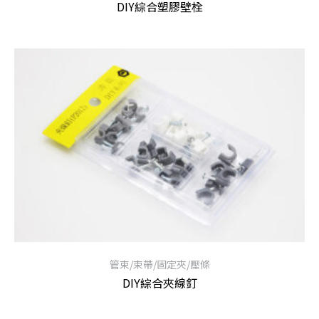
DIY綜合塑膠壁栓
查看內容
管束/束帶/固定夾/壓條
DIY綜合夾線釘
查看內容