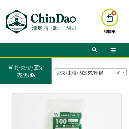
詢價車
管束/束帶/固定
管束/束帶/固定夾/壓條
×
夾/壓條