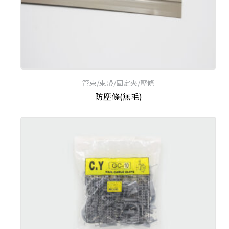
管束/束帶/固定夾/壓條
防塵條(無毛)