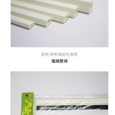
管束/束帶/固定夾/壓條
電線壓條