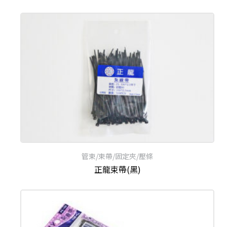
管束/束帶/固定夾/壓條
正龍束帶(黑)