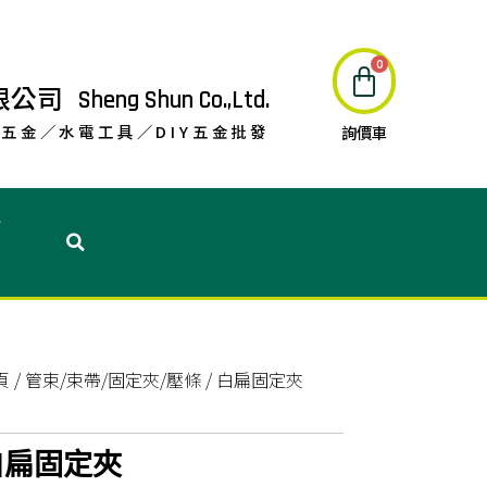
限公司
Sheng Shun Co.,Ltd.
五金／水電工具／DIY五金批發
詢價車
息
頁
/
管束/束帶/固定夾/壓條
/ 白扁固定夾
白扁固定夾