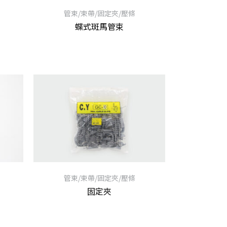
管束/束帶/固定夾/壓條
蝶式斑馬管束
管束/束帶/固定夾/壓條
固定夾