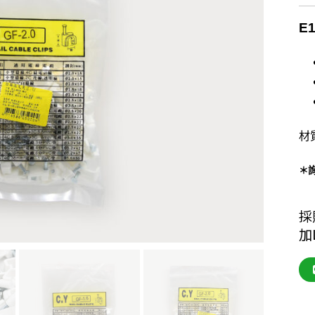
E
材
＊
採
加